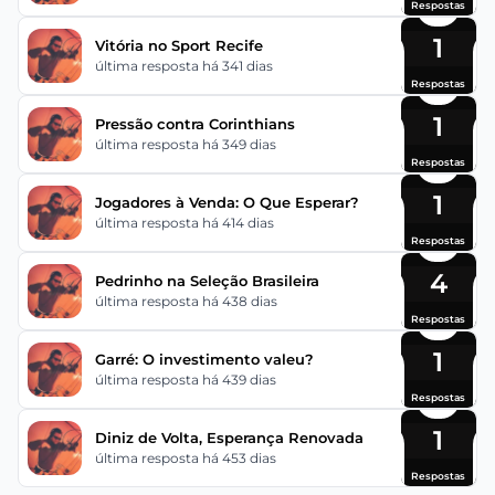
Respostas
1
Vitória no Sport Recife
última resposta há 341 dias
Respostas
1
Pressão contra Corinthians
última resposta há 349 dias
Respostas
1
Jogadores à Venda: O Que Esperar?
última resposta há 414 dias
Respostas
4
Pedrinho na Seleção Brasileira
última resposta há 438 dias
Respostas
1
Garré: O investimento valeu?
última resposta há 439 dias
Respostas
1
Diniz de Volta, Esperança Renovada
última resposta há 453 dias
Respostas