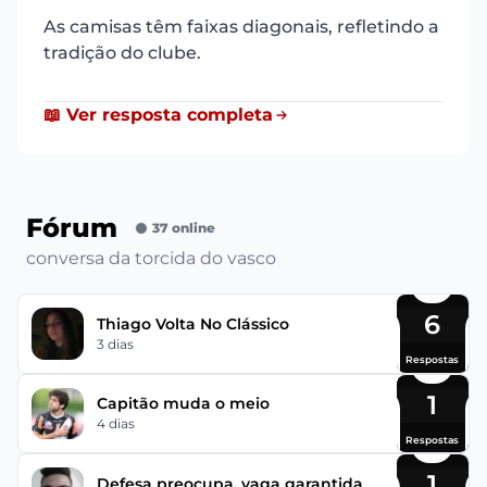
As camisas têm faixas diagonais, refletindo a
tradição do clube.
📖 Ver resposta completa
Fórum
37 online
conversa da torcida do vasco
6
Thiago Volta No Clássico
3 dias
Respostas
1
Capitão muda o meio
4 dias
Respostas
1
Defesa preocupa, vaga garantida