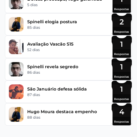
5 dias
Respostas
2
Spinelli elogia postura
85 dias
Respostas
1
Avaliação Vascão S15
52 dias
Respostas
1
Spinelli revela segredo
86 dias
Respostas
1
São Januário defesa sólida
87 dias
Respostas
4
Hugo Moura destaca empenho
88 dias
Respostas