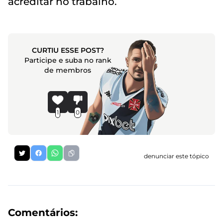
acreditar no trabalho.
CURTIU ESSE POST?
Participe e suba no rank
de membros
1
0
denunciar este tópico
Comentários: