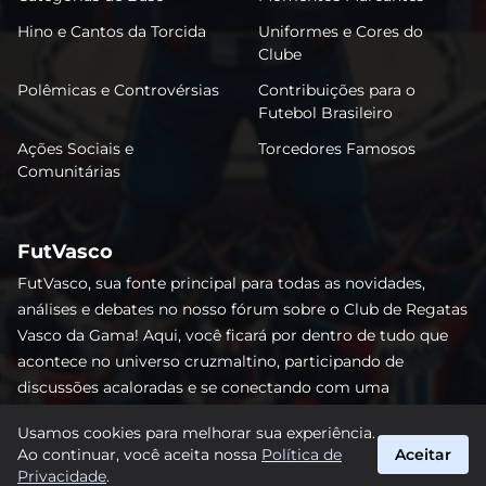
Hino e Cantos da Torcida
Uniformes e Cores do
Clube
Polêmicas e Controvérsias
Contribuições para o
Futebol Brasileiro
Ações Sociais e
Torcedores Famosos
Comunitárias
FutVasco
FutVasco, sua fonte principal para todas as novidades,
análises e debates no nosso fórum sobre o Club de Regatas
Vasco da Gama! Aqui, você ficará por dentro de tudo que
acontece no universo cruzmaltino, participando de
discussões acaloradas e se conectando com uma
comunidade apaixonada pelo Gigante da Colina. Não perca
Usamos cookies para melhorar sua experiência.
nenhum lance e acompanhe de perto o caminho do Vasco
Ao continuar, você aceita nossa
Política de
Aceitar
rumo às vitórias! #Vasco #FutVasco
Privacidade
.