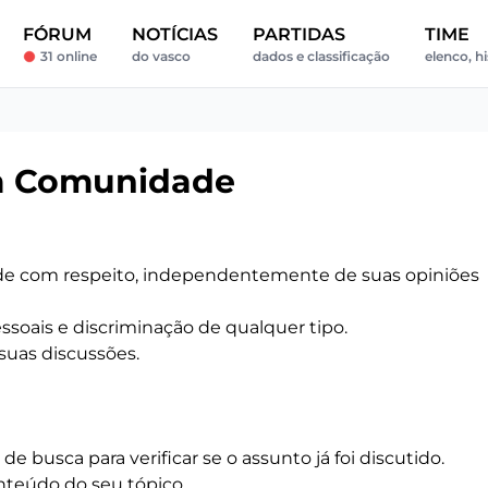
FÓRUM
NOTÍCIAS
PARTIDAS
TIME
31 online
do vasco
dados e classificação
elenco, hi
a Comunidade
de com respeito, independentemente de suas opiniões
ssoais e discriminação de qualquer tipo.
suas discussões.
de busca para verificar se o assunto já foi discutido.
onteúdo do seu tópico.