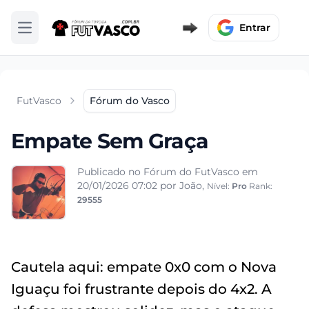
Entrar
Abrir menu
FutVasco
Fórum do Vasco
Empate Sem Graça
Publicado no Fórum do FutVasco em
20/01/2026 07:02
por João,
Nível:
Pro
Rank:
29555
Cautela aqui: empate 0x0 com o Nova
Iguaçu foi frustrante depois do 4x2. A