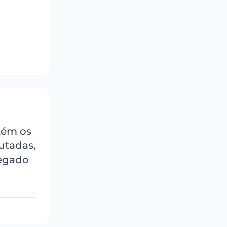
tém os
utadas,
legado