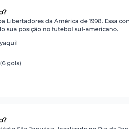
o?
pa Libertadores da América de 1998. Essa co
o sua posição no futebol sul-americano.
ayaquil
(6 gols)
o?