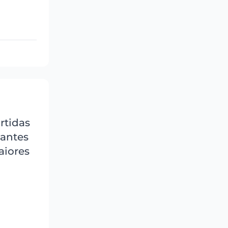
rtidas
tantes
aiores