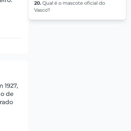
eiro.
20.
Qual é o mascote oficial do
Vasco?
 1927,
io de
urado