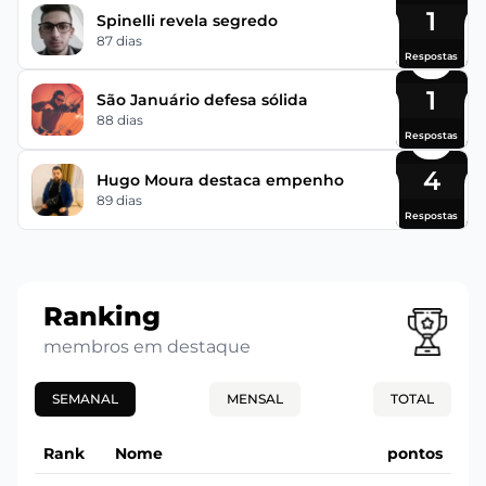
1
Spinelli revela segredo
87 dias
Respostas
1
São Januário defesa sólida
88 dias
Respostas
4
Hugo Moura destaca empenho
89 dias
Respostas
Ranking
membros em destaque
SEMANAL
MENSAL
TOTAL
Rank
Nome
pontos