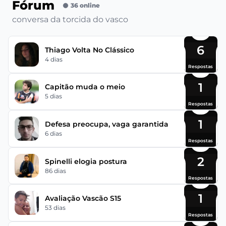
Fórum
36 online
conversa da torcida do vasco
6
Thiago Volta No Clássico
4 dias
Respostas
1
Capitão muda o meio
5 dias
Respostas
1
Defesa preocupa, vaga garantida
6 dias
Respostas
2
Spinelli elogia postura
86 dias
Respostas
1
Avaliação Vascão S15
53 dias
Respostas