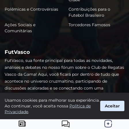
Polêmicas e Controvérsias
Contribuições para o
Futebol Brasileiro
Ações Sociais e
Torcedores Famosos
Comunitárias
FutVasco
FutVasco, sua fonte principal para todas as novidades,
análises e debates no nosso fórum sobre o Club de Regatas
Vasco da Gama! Aqui, você ficará por dentro de tudo que
acontece no universo cruzmaltino, participando de
discussões acaloradas e se conectando com uma
comunidade apaixonada pelo Gigante da Colina. Não perca
Usamos cookies para melhorar sua experiência.
nenhum lance e acompanhe de perto o caminho do Vasco
Ao continuar, você aceita nossa
Política de
Aceitar
rumo às vitórias! #Vasco #FutVasco
Privacidade
.
suporte@futvasco.com.br
© 2026 FutVasco. Todos os direitos reservados.