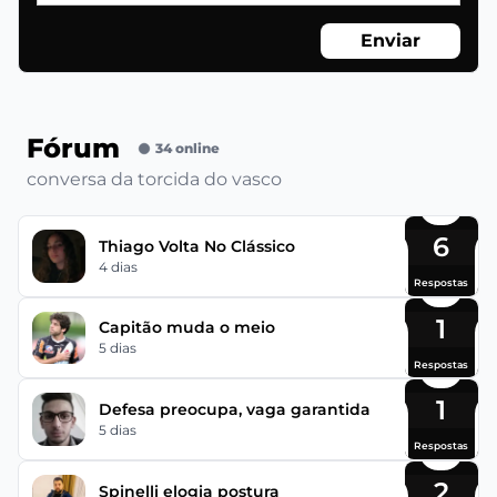
Enviar
Fórum
34 online
conversa da torcida do vasco
6
Thiago Volta No Clássico
4 dias
Respostas
1
Capitão muda o meio
5 dias
Respostas
1
Defesa preocupa, vaga garantida
5 dias
Respostas
2
Spinelli elogia postura