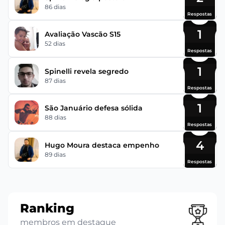
86 dias
Respostas
1
Avaliação Vascão S15
52 dias
Respostas
1
Spinelli revela segredo
87 dias
Respostas
1
São Januário defesa sólida
88 dias
Respostas
4
Hugo Moura destaca empenho
89 dias
Respostas
Ranking
membros em destaque