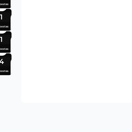
postas
1
postas
1
postas
4
postas