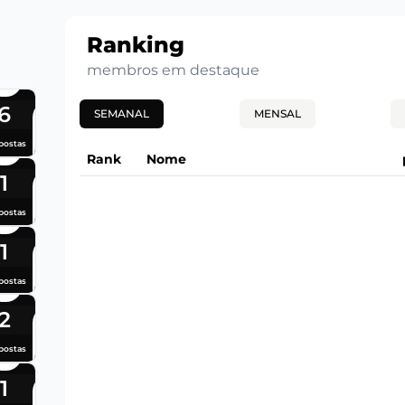
Ranking
membros em destaque
6
SEMANAL
MENSAL
postas
Rank
Nome
1
postas
1
postas
2
postas
1