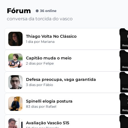
Fórum
36 online
conversa da torcida do vasco
Thiago Volta No Clássico
1 dia
por Mariana
Res
Capitão muda o meio
2 dias
por Felipe
Res
Defesa preocupa, vaga garantida
3 dias
por Fábio
Res
Spinelli elogia postura
83 dias
por Rafael
Res
Avaliação Vascão S15