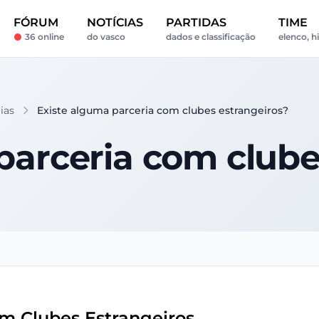
FÓRUM
NOTÍCIAS
PARTIDAS
TIME
36 online
do vasco
dados e classificação
elenco, h
ias
Existe alguma parceria com clubes estrangeiros?
parceria com clube
m Clubes Estrangeiros