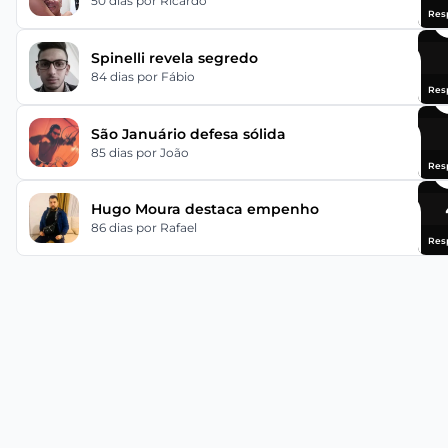
50 dias
por Ricardo
Res
Spinelli revela segredo
84 dias
por Fábio
Res
São Januário defesa sólida
85 dias
por João
Res
Hugo Moura destaca empenho
86 dias
por Rafael
Res