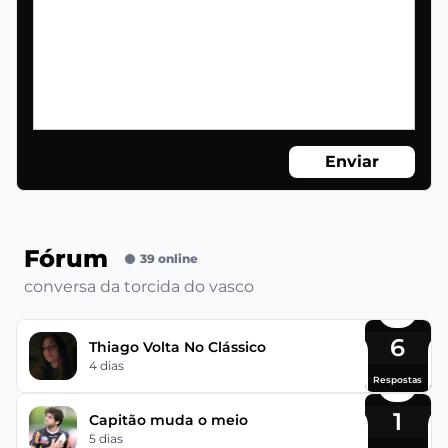
Enviar
Fórum
39 online
conversa da torcida do vasco
6
Thiago Volta No Clássico
4 dias
Respostas
1
Capitão muda o meio
5 dias