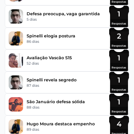
Respostas
1
Defesa preocupa, vaga garantida
5 dias
Respostas
2
Spinelli elogia postura
86 dias
Respostas
1
Avaliação Vascão S15
52 dias
Respostas
1
Spinelli revela segredo
87 dias
Respostas
1
São Januário defesa sólida
88 dias
Respostas
4
Hugo Moura destaca empenho
89 dias
Respostas