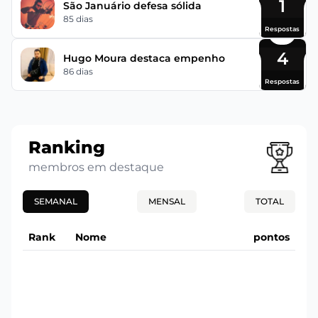
1
São Januário defesa sólida
85 dias
Respostas
4
Hugo Moura destaca empenho
86 dias
Respostas
Ranking
membros em destaque
SEMANAL
MENSAL
TOTAL
Rank
Nome
pontos