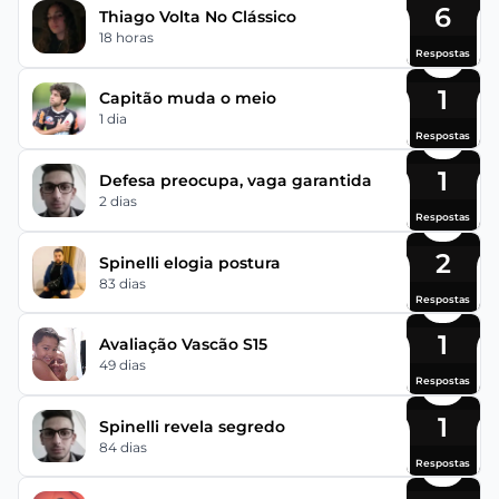
6
Thiago Volta No Clássico
18 horas
Respostas
1
Capitão muda o meio
1 dia
Respostas
1
Defesa preocupa, vaga garantida
2 dias
Respostas
2
Spinelli elogia postura
83 dias
Respostas
1
Avaliação Vascão S15
49 dias
Respostas
1
Spinelli revela segredo
84 dias
Respostas