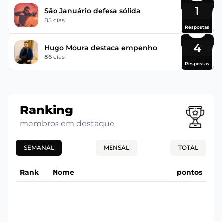
1
São Januário defesa sólida
85 dias
Respostas
4
Hugo Moura destaca empenho
86 dias
Respostas
Ranking
membros em destaque
SEMANAL
MENSAL
TOTAL
Rank
Nome
pontos