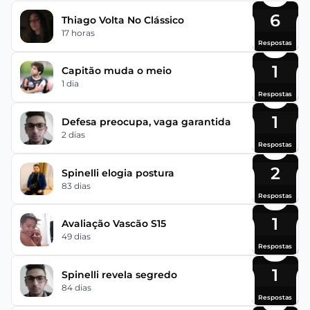
6
Thiago Volta No Clássico
17 horas
Respostas
1
Capitão muda o meio
1 dia
Respostas
1
Defesa preocupa, vaga garantida
2 dias
Respostas
2
Spinelli elogia postura
83 dias
Respostas
1
Avaliação Vascão S15
49 dias
Respostas
1
Spinelli revela segredo
84 dias
Respostas