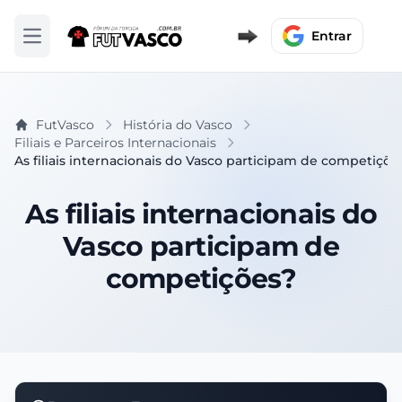
Entrar
Abrir menu
FutVasco
História do Vasco
Filiais e Parceiros Internacionais
As filiais internacionais do Vasco participam de competiçõe
As filiais internacionais do
Vasco participam de
competições?