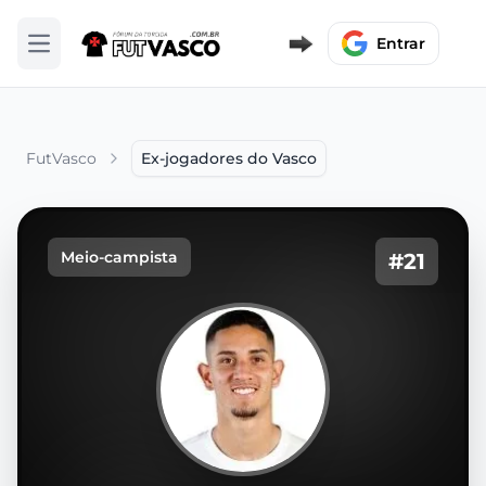
Entrar
Abrir menu
FutVasco
Ex-jogadores do Vasco
Meio-campista
#21