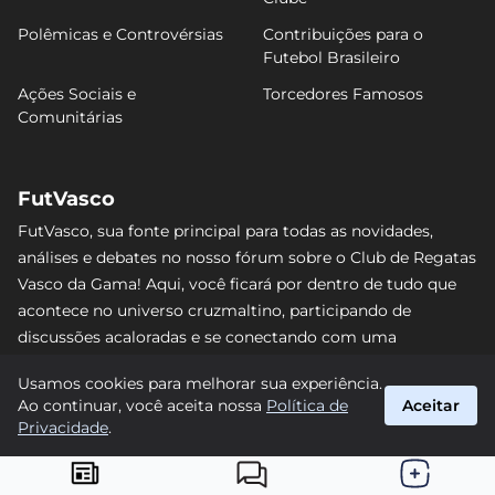
Polêmicas e Controvérsias
Contribuições para o
Futebol Brasileiro
Ações Sociais e
Torcedores Famosos
Comunitárias
FutVasco
FutVasco, sua fonte principal para todas as novidades,
análises e debates no nosso fórum sobre o Club de Regatas
Vasco da Gama! Aqui, você ficará por dentro de tudo que
acontece no universo cruzmaltino, participando de
discussões acaloradas e se conectando com uma
comunidade apaixonada pelo Gigante da Colina. Não perca
Usamos cookies para melhorar sua experiência.
nenhum lance e acompanhe de perto o caminho do Vasco
Ao continuar, você aceita nossa
Política de
Aceitar
rumo às vitórias! #Vasco #FutVasco
Privacidade
.
suporte@futvasco.com.br
© 2026 FutVasco. Todos os direitos reservados.