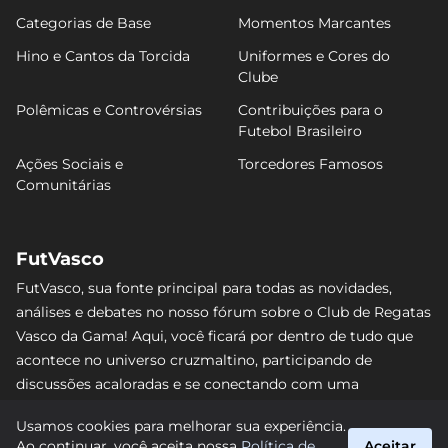
Categorias de Base
Momentos Marcantes
Hino e Cantos da Torcida
Uniformes e Cores do
Clube
Polêmicas e Controvérsias
Contribuições para o
Futebol Brasileiro
Ações Sociais e
Torcedores Famosos
Comunitárias
FutVasco
FutVasco, sua fonte principal para todas as novidades,
análises e debates no nosso fórum sobre o Club de Regatas
Vasco da Gama! Aqui, você ficará por dentro de tudo que
acontece no universo cruzmaltino, participando de
discussões acaloradas e se conectando com uma
comunidade apaixonada pelo Gigante da Colina. Não perca
Usamos cookies para melhorar sua experiência.
nenhum lance e acompanhe de perto o caminho do Vasco
Ao continuar, você aceita nossa
Política de
Aceitar