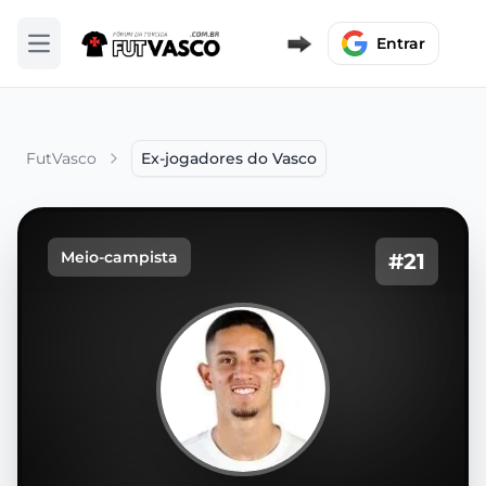
Entrar
Abrir menu
FutVasco
Ex-jogadores do Vasco
Meio-campista
#21