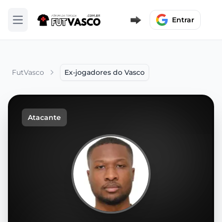
Entrar
Abrir menu
FutVasco
Ex-jogadores do Vasco
Atacante