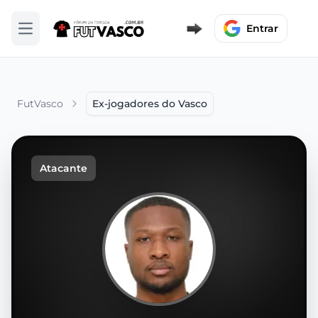
Entrar
Abrir menu
FutVasco
Ex-jogadores do Vasco
Atacante