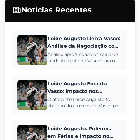
Notícias Recentes
Loide Augusto Deixa Vasco:
Análise da Negociação com
Rizespor
Análise aprofundada da saída de
Loide Augusto do Vasco para o
Rizespor-TUR, incluindo
desempenho, valores da
negociação ...
Loide Augusto Fora do
Vasco: Impacto nos
Próximos Jogos e
O atacante Loide Augusto foi
liberado dos treinos do Vasco por
Desempenho
questões pessoais. Descubra
como sua ausência afeta os pr...
Loide Augusto: Polêmica
em Férias e Impacto no