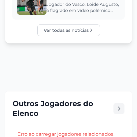
Vasco | Análise Crítica
Jogador do Vasco, Loide Augusto,
é flagrado em vídeo polêmico
durante férias, levantando
questionamentos sobre
comportam...
Ver todas as notícias
Outros Jogadores do
Elenco
Erro ao carregar jogadores relacionados.