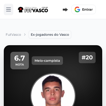
Entrar
Abrir menu
FutVasco
Ex-jogadores do Vasco
6.7
#20
Meio-campista
NOTA