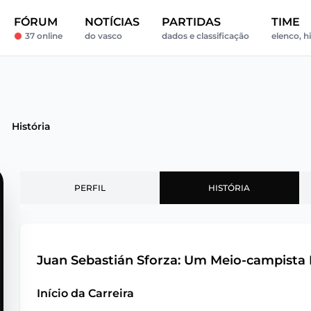
FÓRUM
NOTÍCIAS
PARTIDAS
TIME
37 online
do vasco
dados e classificação
elenco, hi
História
PERFIL
HISTÓRIA
Juan Sebastián Sforza: Um Meio-campista
Início da Carreira