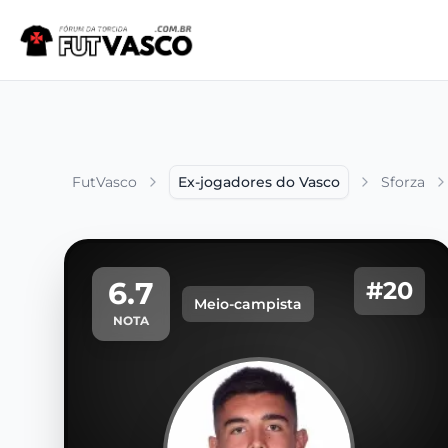
FutVasco
Ex-jogadores do Vasco
Sforza
6.7
#20
Meio-campista
NOTA