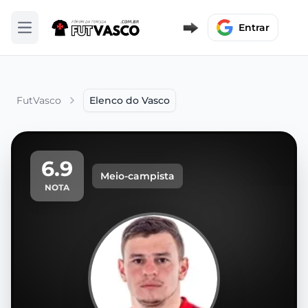
Entrar
Abrir menu
FutVasco
Elenco do Vasco
6.9
Meio-campista
NOTA