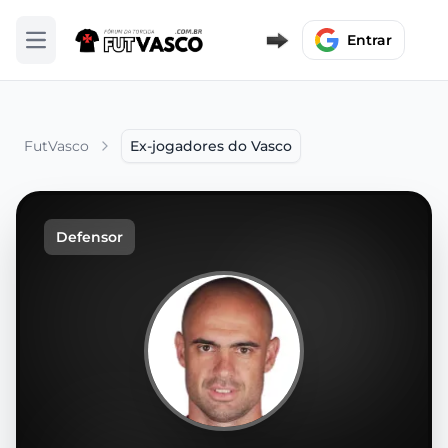
Entrar
Abrir menu
FutVasco
Ex-jogadores do Vasco
Defensor