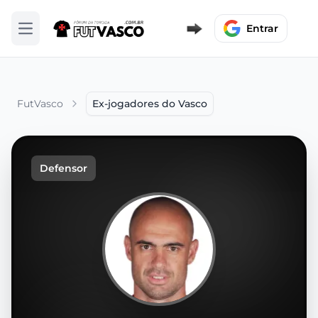
Entrar
Abrir menu
FutVasco
Ex-jogadores do Vasco
Defensor