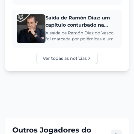
para o Vitória e com a equipe na
zona de rebaixamento. Ent...
Saída de Ramón Díaz: um
capítulo conturbado na
crise do Vasco
A saída de Ramón Díaz do Vasco
foi marcada por polêmicas e uma
crise que se arrastava há meses.
Descubra os detalhes des...
Ver todas as notícias
Outros Jogadores do