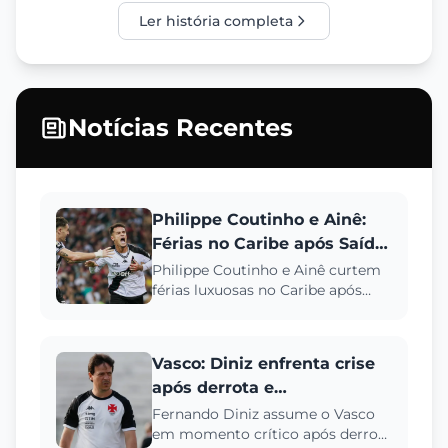
Ler história completa
Notícias Recentes
Philippe Coutinho e Ainê:
Férias no Caribe após Saída
do Vasco e Rumores de
Philippe Coutinho e Ainê curtem
férias luxuosas no Caribe após
Crise
rescisão com o Vasco e
desmentem boatos de crise
conjugal...
Vasco: Diniz enfrenta crise
após derrota e
rebaixamento
Fernando Diniz assume o Vasco
em momento crítico após derrota