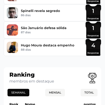
Respostas
1
Spinelli revela segredo
86 dias
Respostas
1
São Januário defesa sólida
87 dias
Respostas
4
Hugo Moura destaca empenho
88 dias
Respostas
Ranking
membros em destaque
SEMANAL
MENSAL
TOTAL
Rank
Nome
pontos