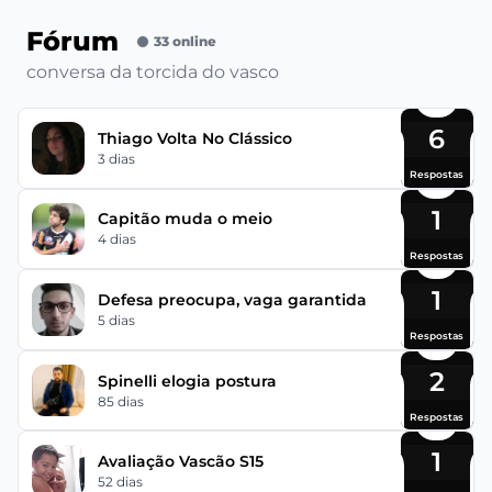
Fórum
33 online
conversa da torcida do vasco
6
Thiago Volta No Clássico
3 dias
Respostas
1
Capitão muda o meio
4 dias
Respostas
1
Defesa preocupa, vaga garantida
5 dias
Respostas
2
Spinelli elogia postura
85 dias
Respostas
1
Avaliação Vascão S15
52 dias