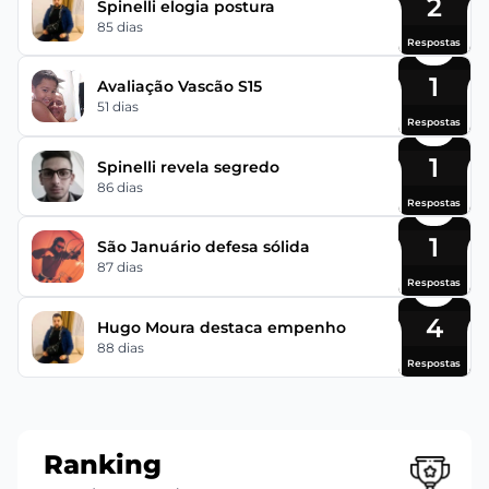
2
Spinelli elogia postura
85 dias
Respostas
1
Avaliação Vascão S15
51 dias
Respostas
1
Spinelli revela segredo
86 dias
Respostas
1
São Januário defesa sólida
87 dias
Respostas
4
Hugo Moura destaca empenho
88 dias
Respostas
Ranking