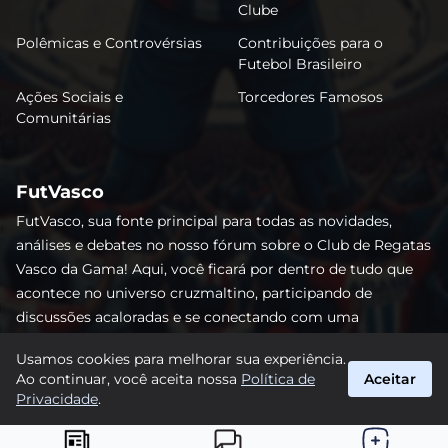
Clube
Polêmicas e Controvérsias
Contribuições para o
Futebol Brasileiro
Ações Sociais e
Torcedores Famosos
Comunitárias
FutVasco
FutVasco, sua fonte principal para todas as novidades,
análises e debates no nosso fórum sobre o Club de Regatas
Vasco da Gama! Aqui, você ficará por dentro de tudo que
acontece no universo cruzmaltino, participando de
discussões acaloradas e se conectando com uma
comunidade apaixonada pelo Gigante da Colina. Não perca
Usamos cookies para melhorar sua experiência.
nenhum lance e acompanhe de perto o caminho do Vasco
Ao continuar, você aceita nossa
Política de
Aceitar
rumo às vitórias! #Vasco #FutVasco
Privacidade
.
suporte@futvasco.com.br