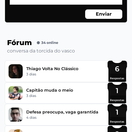
Enviar
Fórum
34 online
conversa da torcida do vasco
6
Thiago Volta No Clássico
3 dias
Respostas
1
Capitão muda o meio
3 dias
Respostas
1
Defesa preocupa, vaga garantida
4 dias
Respostas