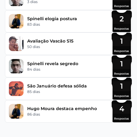
3 dias
Respostas
2
Spinelli elogia postura
83 dias
Respostas
1
Avaliação Vascão S15
50 dias
Respostas
1
Spinelli revela segredo
84 dias
Respostas
1
São Januário defesa sólida
85 dias
Respostas
4
Hugo Moura destaca empenho
86 dias
Respostas