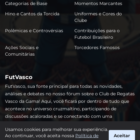
Categorias de Base
Momentos Marcantes
Hino e Cantos da Torcida
Uniformes e Cores do
Clube
Polêmicas e Controvérsias
Contribuições para o
Futebol Brasileiro
Ações Sociais e
Torcedores Famosos
Comunitárias
FutVasco
FutVasco, sua fonte principal para todas as novidades,
análises e debates no nosso fórum sobre o Club de Regatas
Vasco da Gama! Aqui, você ficará por dentro de tudo que
acontece no universo cruzmaltino, participando de
discussões acaloradas e se conectando com uma
comunidade apaixonada pelo Gigante da Colina. Não perca
Usamos cookies para melhorar sua experiência.
nenhum lance e acompanhe de perto o caminho do Vasco
Ao continuar, você aceita nossa
Política de
Aceitar
rumo às vitórias! #Vasco #FutVasco