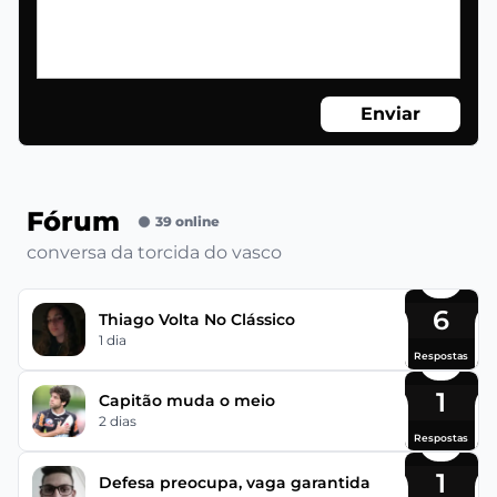
Enviar
Fórum
39 online
conversa da torcida do vasco
6
Thiago Volta No Clássico
1 dia
Respostas
1
Capitão muda o meio
2 dias
Respostas
1
Defesa preocupa, vaga garantida