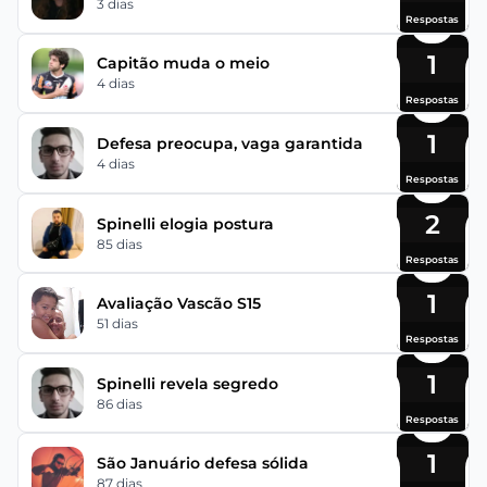
3 dias
Respostas
1
Capitão muda o meio
4 dias
Respostas
1
Defesa preocupa, vaga garantida
4 dias
Respostas
2
Spinelli elogia postura
85 dias
Respostas
1
Avaliação Vascão S15
51 dias
Respostas
1
Spinelli revela segredo
86 dias
Respostas
1
São Januário defesa sólida
87 dias