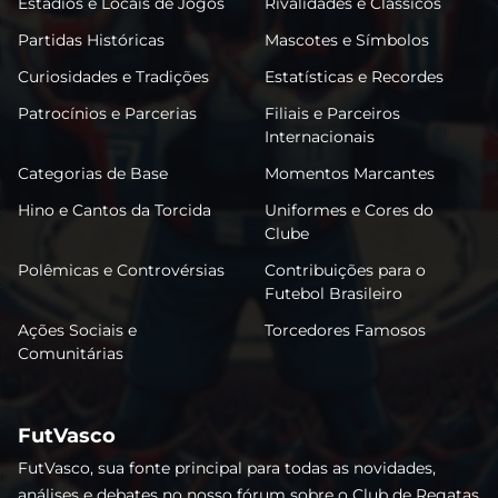
Estádios e Locais de Jogos
Rivalidades e Clássicos
Partidas Históricas
Mascotes e Símbolos
Curiosidades e Tradições
Estatísticas e Recordes
Patrocínios e Parcerias
Filiais e Parceiros
Internacionais
Categorias de Base
Momentos Marcantes
Hino e Cantos da Torcida
Uniformes e Cores do
Clube
Polêmicas e Controvérsias
Contribuições para o
Futebol Brasileiro
Ações Sociais e
Torcedores Famosos
Comunitárias
FutVasco
FutVasco, sua fonte principal para todas as novidades,
análises e debates no nosso fórum sobre o Club de Regatas