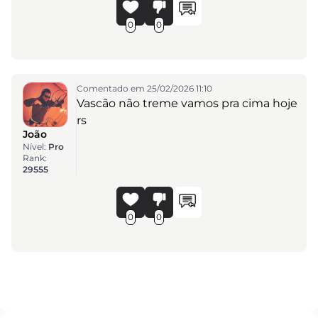
0
0
Comentado em 25/02/2026 11:10
Vascão não treme vamos pra cima hoje
rs
João
Nível:
Pro
Rank:
29555
0
0