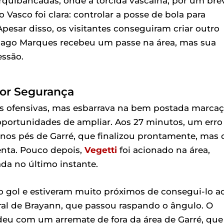
arquibancadas, onde a torcida vascaína, por um bre
Vasco foi clara: controlar a posse de bola para
pesar disso, os visitantes conseguiram criar outro
iago Marques recebeu um passe na área, mas sua
essão.
or Segurança
as ofensivas, mas esbarrava na bem postada marca
 oportunidades de ampliar. Aos 27 minutos, um erro
a nos pés de Garré, que finalizou prontamente, mas 
enta. Pouco depois,
Vegetti
foi acionado na área,
ada no último instante.
 gol e estiveram muito próximos de consegui-lo a
al de Brayann, que passou raspando o ângulo. O
ndeu com um arremate de fora da área de Garré, que