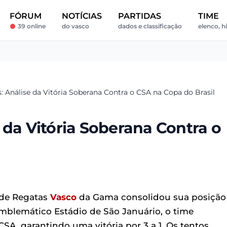
FÓRUM
NOTÍCIAS
PARTIDAS
TIME
39 online
do vasco
dados e classificação
elenco, h
: Análise da Vitória Soberana Contra o CSA na Copa do Brasil
 da Vitória Soberana Contra o
 de Regatas
Vasco
da Gama consolidou sua posição
emblemático Estádio de São Januário, o time
SA, garantindo uma vitória por 3 a 1. Os tentos