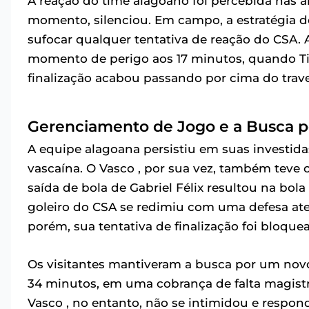
A reação do time alagoano foi percebida nas 
momento, silenciou. Em campo, a estratégia do 
sufocar qualquer tentativa de reação do CSA. A
momento de perigo aos 17 minutos, quando T
finalização acabou passando por cima do trav
Gerenciamento de Jogo e a Busca p
A equipe alagoana persistiu em suas investid
vascaína. O Vasco , por sua vez, também teve
saída de bola de Gabriel Félix resultou na bol
goleiro do CSA se redimiu com uma defesa at
porém, sua tentativa de finalização foi bloque
Os visitantes mantiveram a busca por um novo
34 minutos, em uma cobrança de falta magistr
Vasco , no entanto, não se intimidou e respo