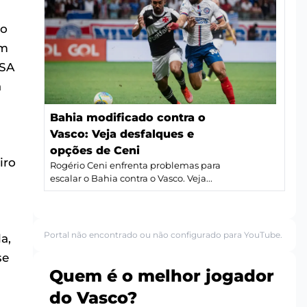
do
em
CSA
a
Bahia modificado contra o
Vasco: Veja desfalques e
opções de Ceni
iro
Rogério Ceni enfrenta problemas para
escalar o Bahia contra o Vasco. Veja...
Portal não encontrado ou não configurado para YouTube.
a,
se
Quem é o melhor jogador
do Vasco?