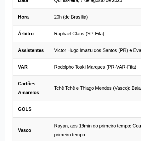
Data
Quinta-feira, 7 de agosto de 2025
Hora
20h (de Brasília)
Árbitro
Raphael Claus (SP-Fifa)
Assistentes
Victor Hugo Imazu dos Santos (PR) e Ev
VAR
Rodolpho Toski Marques (PR-VAR-Fifa)
Cartões
Tchê Tchê e Thiago Mendes (Vasco); Bai
Amarelos
GOLS
Rayan, aos 19min do primeiro tempo; Cout
Vasco
primeiro tempo