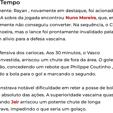
o Tempo
mente. Rayan , novamente em destaque, foi aciona
x. A sobra da jogada encontrou
Nuno Moreira
, que, 
lizmente não conseguiu converter. Na sequência, o 
eira, mas o lance foi prontamente invalidado pel
alívio para a defesa vascaína.
fensiva dos cariocas. Aos 30 minutos, o Vasco
estida, arriscou um chute de fora da área. O gole
ação, concedendo um rebote que Philippe Coutinho ,
do a bola para o gol e marcando o segundo.
nstrava notável dificuldade em reter a posse de bol
 absoluto das ações. A superioridade vascaína qua
uando
Jair
arriscou um potente chute de longa
rave, impedindo o que seria um golaço.