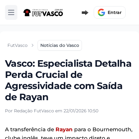
Entrar
Abrir menu
FutVasco
Notícias do Vasco
Vasco: Especialista Detalha
Perda Crucial de
Agressividade com Saída
de Rayan
Por Redação FutVasco em 22/01/2026 10:50
A transferência de
Rayan
para o Bournemouth,
clube inglês, teve um impacto direto e