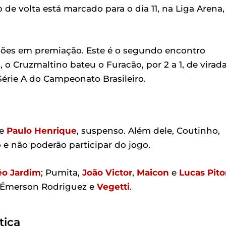
o de volta está marcado para o dia 11, na Liga Arena,
hões em premiação. Este é o segundo encontro
 o Cruzmaltino bateu o Furacão, por 2 a 1, de virada
Série A do Campeonato Brasileiro.
de
Paulo Henrique
, suspenso. Além dele, Coutinho,
 não poderão participar do jogo.
éo Jardim
; Pumita,
João Victor
,
Maicon
e
Lucas Pit
 Émerson Rodriguez e
Vegetti
.
tica