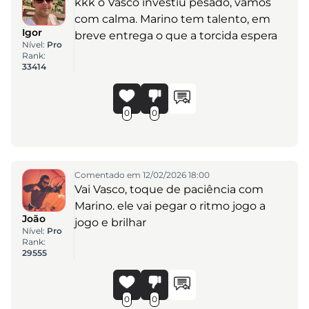
kkk o Vasco investiu pesado, vamos
com calma. Marino tem talento, em
Igor
breve entrega o que a torcida espera
Nível:
Pro
Rank:
33414
0
0
Comentado em 12/02/2026 18:00
Vai Vasco, toque de paciência com
Marino. ele vai pegar o ritmo jogo a
João
jogo e brilhar
Nível:
Pro
Rank:
29555
0
0