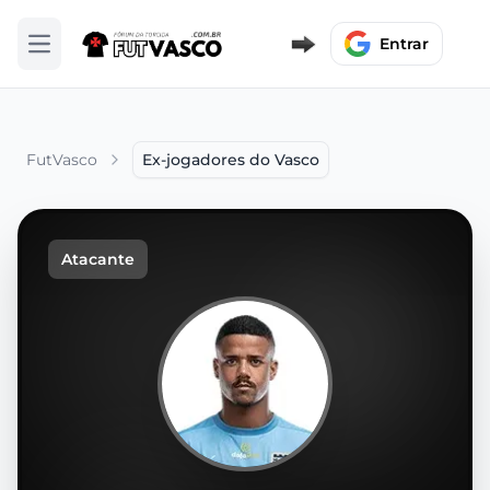
Entrar
Abrir menu
FutVasco
Ex-jogadores do Vasco
Atacante