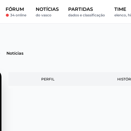
FÓRUM
NOTÍCIAS
PARTIDAS
TIME
34 online
do vasco
dados e classificação
elenco, h
Notícias
PERFIL
HISTÓR