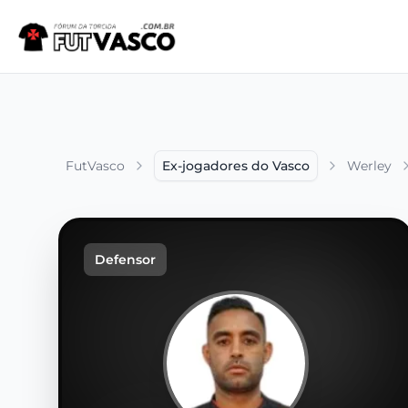
FutVasco
Ex-jogadores do Vasco
Werley
Defensor