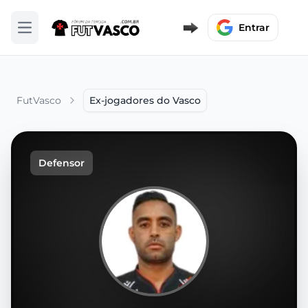
Entrar
Abrir menu
FutVasco
Ex-jogadores do Vasco
Defensor