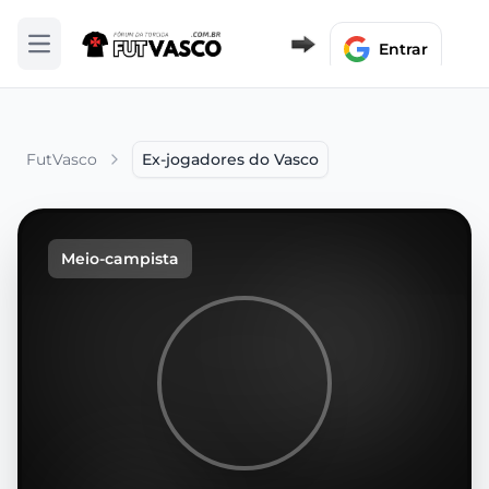
Entrar
Abrir menu
FutVasco
Ex-jogadores do Vasco
Meio-campista