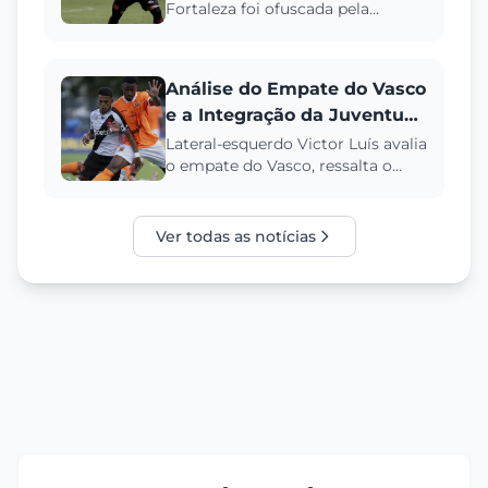
Fortaleza foi ofuscada pela
expulsão de Victor Luis após o
apito final, somando-se a Hugo
Mou...
Análise do Empate do Vasco
e a Integração da Juventude
no Carioca 2025
Lateral-esquerdo Victor Luís avalia
o empate do Vasco, ressalta o
aprendizado com os jovens da
base e projeta evolução n...
Ver todas as notícias