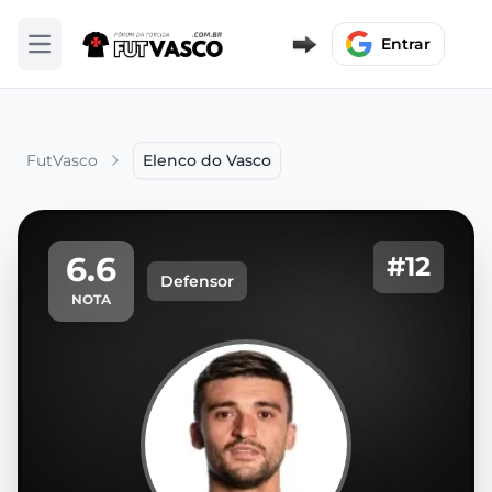
Entrar
Abrir menu
FutVasco
Elenco do Vasco
6.6
#12
Defensor
NOTA