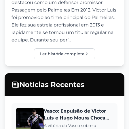
destacou como um defensor promissor.
Passagem pelo Palmeiras Em 2012, Victor Luís
foi promovido ao time principal do Palmeiras.
Ele fez sua estreia profissional em 2013 e
rapidamente se tornou um titular regular na
equipe. Durante seu perí...
Ler história completa
Notícias Recentes
Vasco: Expulsão de Victor
Luis e Hugo Moura Chocam
Antes do Clássico
A vitória do Vasco sobre o