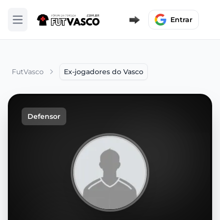
Entrar
Abrir menu
FutVasco
Ex-jogadores do Vasco
Defensor