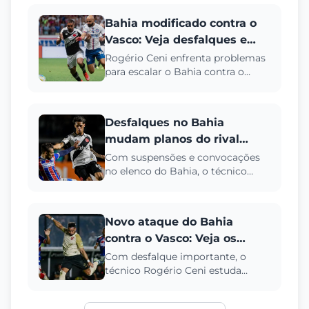
Bahia modificado contra o
Vasco: Veja desfalques e
opções de Ceni
Rogério Ceni enfrenta problemas
para escalar o Bahia contra o
Vasco. Veja os desfalques
confirmados e as opções táticas ...
Desfalques no Bahia
mudam planos do rival
antes de pegar o Vasco
Com suspensões e convocações
no elenco do Bahia, o técnico
Rogério Ceni deve promover a
entrada de Mateo Sanabria
contra...
Novo ataque do Bahia
contra o Vasco: Veja os
planos de Rogério Ceni
Com desfalque importante, o
técnico Rogério Ceni estuda
alternativas táticas e pode escalar
ataque inédito contra o Vasc...