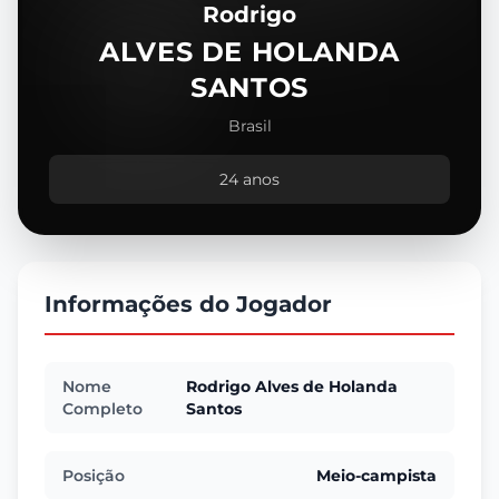
Rodrigo
ALVES DE HOLANDA
SANTOS
Brasil
24 anos
Informações do Jogador
Nome
Rodrigo Alves de Holanda
Completo
Santos
Posição
Meio-campista