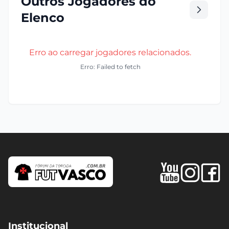
Outros Jogadores do
Elenco
Erro ao carregar jogadores relacionados.
Erro: Failed to fetch
Institucional