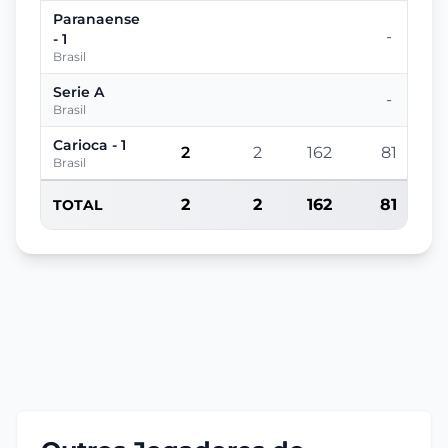
Paranaense
-
- 1
Brasil
Serie A
-
Brasil
Carioca - 1
2
2
162
81
Brasil
2
2
162
81
TOTAL