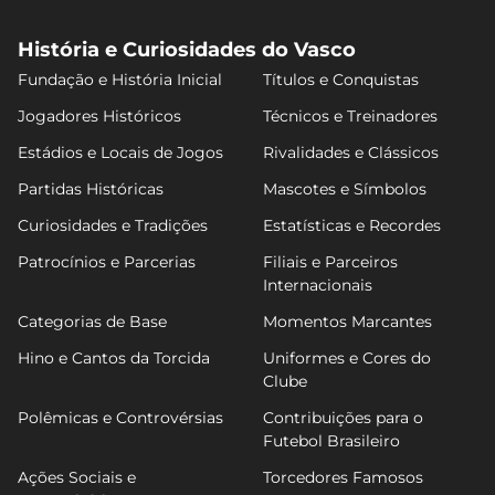
História e Curiosidades do Vasco
Fundação e História Inicial
Títulos e Conquistas
Jogadores Históricos
Técnicos e Treinadores
Estádios e Locais de Jogos
Rivalidades e Clássicos
Partidas Históricas
Mascotes e Símbolos
Curiosidades e Tradições
Estatísticas e Recordes
Patrocínios e Parcerias
Filiais e Parceiros
Internacionais
Categorias de Base
Momentos Marcantes
Hino e Cantos da Torcida
Uniformes e Cores do
Clube
Polêmicas e Controvérsias
Contribuições para o
Futebol Brasileiro
Ações Sociais e
Torcedores Famosos