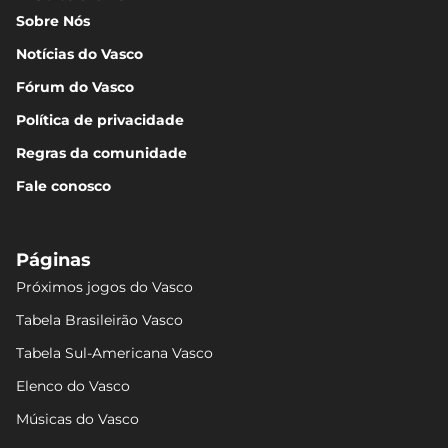
Sobre Nós
Notícias do Vasco
Fórum do Vasco
Política de privacidade
Regras da comunidade
Fale conosco
Páginas
Próximos jogos do Vasco
Tabela Brasileirão Vasco
Tabela Sul-Americana Vasco
Elenco do Vasco
Músicas do Vasco