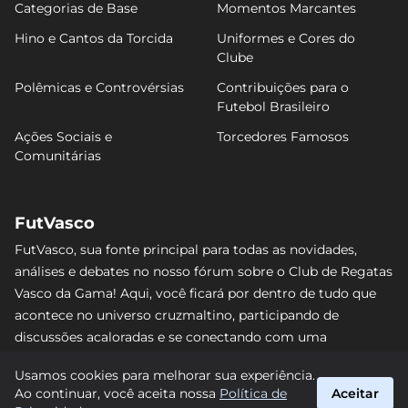
Categorias de Base
Momentos Marcantes
Hino e Cantos da Torcida
Uniformes e Cores do
Clube
Polêmicas e Controvérsias
Contribuições para o
Futebol Brasileiro
Ações Sociais e
Torcedores Famosos
Comunitárias
FutVasco
FutVasco, sua fonte principal para todas as novidades,
análises e debates no nosso fórum sobre o Club de Regatas
Vasco da Gama! Aqui, você ficará por dentro de tudo que
acontece no universo cruzmaltino, participando de
discussões acaloradas e se conectando com uma
comunidade apaixonada pelo Gigante da Colina. Não perca
Usamos cookies para melhorar sua experiência.
nenhum lance e acompanhe de perto o caminho do Vasco
Ao continuar, você aceita nossa
Política de
Aceitar
rumo às vitórias! #Vasco #FutVasco