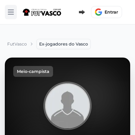
Entrar
Abrir menu
FutVasco
Ex-jogadores do Vasco
Meio-campista