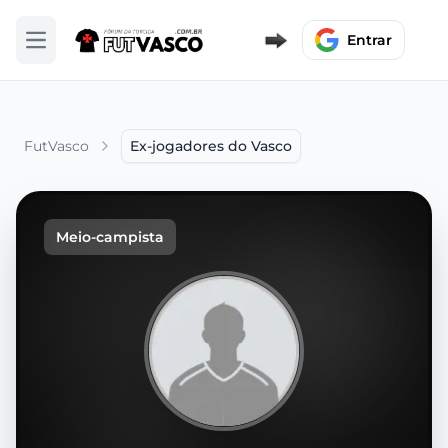
Entrar
Abrir menu
FutVasco
Ex-jogadores do Vasco
Meio-campista