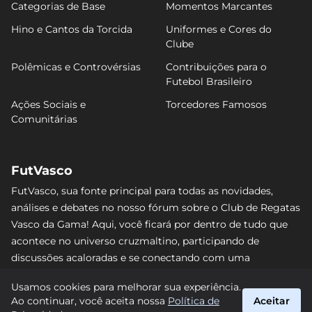
Categorias de Base
Momentos Marcantes
Hino e Cantos da Torcida
Uniformes e Cores do
Clube
Polêmicas e Controvérsias
Contribuições para o
Futebol Brasileiro
Ações Sociais e
Torcedores Famosos
Comunitárias
FutVasco
FutVasco, sua fonte principal para todas as novidades,
análises e debates no nosso fórum sobre o Club de Regatas
Vasco da Gama! Aqui, você ficará por dentro de tudo que
acontece no universo cruzmaltino, participando de
discussões acaloradas e se conectando com uma
comunidade apaixonada pelo Gigante da Colina. Não perca
Usamos cookies para melhorar sua experiência.
nenhum lance e acompanhe de perto o caminho do Vasco
Ao continuar, você aceita nossa
Política de
Aceitar
rumo às vitórias! #Vasco #FutVasco