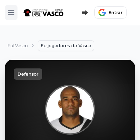
Entrar
Abrir menu
FutVasco
Ex-jogadores do Vasco
Defensor