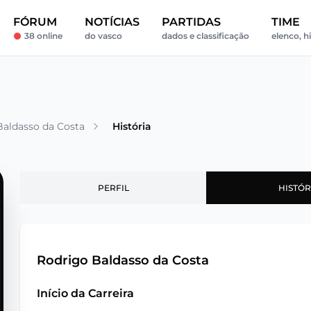
FÓRUM
NOTÍCIAS
PARTIDAS
TIME
38 online
do vasco
dados e classificação
elenco, h
Baldasso da Costa
História
PERFIL
HISTÓR
Rodrigo Baldasso da Costa
Início da Carreira