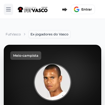
Entrar
Abrir menu
FutVasco
Ex-jogadores do Vasco
Meio-campista