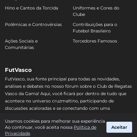
Hino e Cantos da Torcida
Uniformes e Cores do
Clube
Polêmicas e Controvérsias
Contribuições para o
Futebol Brasileiro
Ações Sociais e
Torcedores Famosos
Comunitárias
FutVasco
FutVasco, sua fonte principal para todas as novidades,
análises e debates no nosso fórum sobre o Club de Regatas
Vasco da Gama! Aqui, você ficará por dentro de tudo que
acontece no universo cruzmaltino, participando de
discussões acaloradas e se conectando com uma
comunidade apaixonada pelo Gigante da Colina. Não perca
Usamos cookies para melhorar sua experiência.
nenhum lance e acompanhe de perto o caminho do Vasco
Ao continuar, você aceita nossa
Política de
Aceitar
rumo às vitórias! #Vasco #FutVasco
Privacidade
.