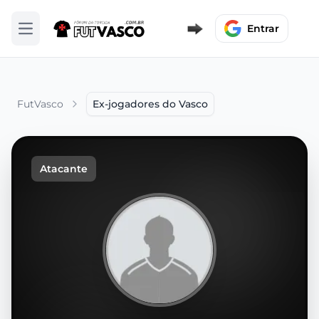
Entrar
Abrir menu
FutVasco
Ex-jogadores do Vasco
Atacante