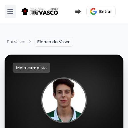
Entrar
Abrir menu
FutVasco
Elenco do Vasco
Meio-campista