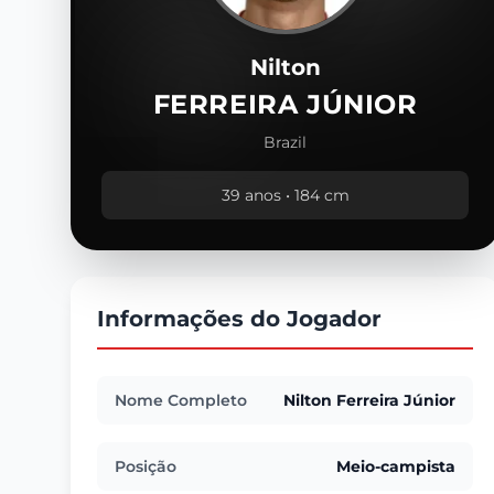
Nilton
FERREIRA JÚNIOR
Brazil
39 anos • 184 cm
Informações do Jogador
Nome Completo
Nilton Ferreira Júnior
Posição
Meio-campista