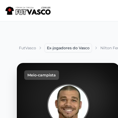
FutVasco
Ex-jogadores do Vasco
Nilton Fe
Meio-campista