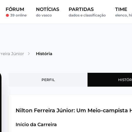
FÓRUM
NOTÍCIAS
PARTIDAS
TIME
39 online
do vasco
dados e classificação
elenco, h
rreira Júnior
História
PERFIL
HISTÓR
Nilton Ferreira Júnior: Um Meio-campista 
Início da Carreira