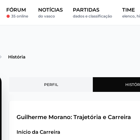
FÓRUM
NOTÍCIAS
PARTIDAS
TIME
35 online
do vasco
dados e classificação
elenco, hi
História
PERFIL
HISTÓR
Guilherme Morano: Trajetória e Carreira
Início da Carreira