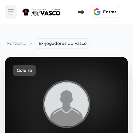
Entrar
Abrir menu
FutVasco
Ex-jogadores do Vasco
Goleiro