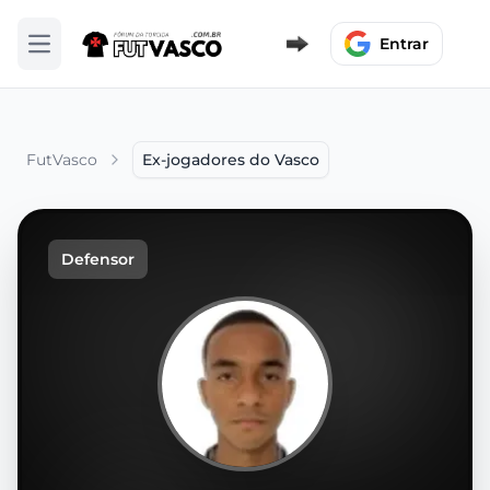
Entrar
Abrir menu
FutVasco
Ex-jogadores do Vasco
Defensor