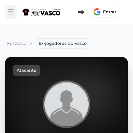
Entrar
Abrir menu
FutVasco
Ex-jogadores do Vasco
Atacante