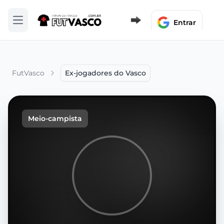
Entrar
Abrir menu
FutVasco
Ex-jogadores do Vasco
Meio-campista